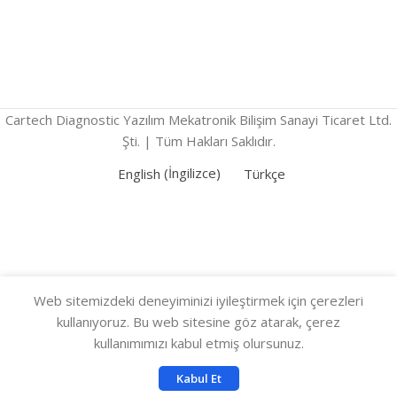
Cartech Diagnostic Yazılım Mekatronik Bilişim Sanayi Ticaret Ltd.
Şti. | Tüm Hakları Saklıdır.
English
(
İngilizce
)
Türkçe
Web sitemizdeki deneyiminizi iyileştirmek için çerezleri
kullanıyoruz. Bu web sitesine göz atarak, çerez
kullanımımızı kabul etmiş olursunuz.
Kabul Et
şılaştır
Sepetim
Menu