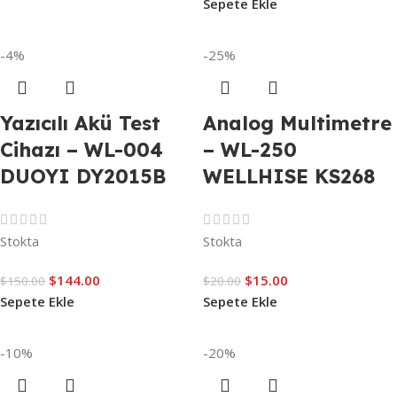
Sepete Ekle
-4%
-25%
Yazıcılı Akü Test
Analog Multimetre
Cihazı – WL-004
– WL-250
DUOYI DY2015B
WELLHISE KS268
Stokta
Stokta
$
144.00
$
15.00
$
150.00
$
20.00
Sepete Ekle
Sepete Ekle
-10%
-20%