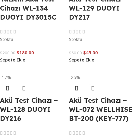
Cihazı WL-134
WL-129 DUOYI
DUOYI DY3015C
DY217
Stokta
Stokta
$
180.00
$
45.00
$
200.00
$
50.00
Sepete Ekle
Sepete Ekle
-17%
-25%
Akü Test Cihazı –
Akü Test Cihazı –
WL-128 DUOYI
WL-072 WELLHISE
DY216
BT-200 (KEY-777)