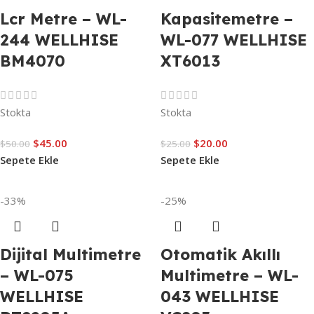
Lcr Metre – WL-
Kapasitemetre –
244 WELLHISE
WL-077 WELLHISE
BM4070
XT6013
Stokta
Stokta
$
45.00
$
20.00
$
50.00
$
25.00
Sepete Ekle
Sepete Ekle
-33%
-25%
Dijital Multimetre
Otomatik Akıllı
– WL-075
Multimetre – WL-
WELLHISE
043 WELLHISE