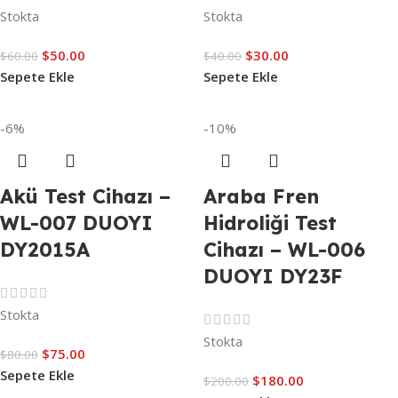
Stokta
Stokta
$
50.00
$
30.00
$
60.00
$
40.00
Sepete Ekle
Sepete Ekle
-6%
-10%
Akü Test Cihazı –
Araba Fren
WL-007 DUOYI
Hidroliği Test
DY2015A
Cihazı – WL-006
DUOYI DY23F
Stokta
Stokta
$
75.00
$
80.00
Sepete Ekle
$
180.00
$
200.00