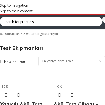
Skip to navigation
Skip to main content
Ana Sayfa
/
Servis Yardımcı Ekipmanları
/
Test Ekipmanları
/
Sayfa 5
82 sonuçtan 49-60 arası gösteriliyor
Test Ekipmanları
Show column
-10%
-10%
Yazıcılı Akü Test
Akü Test Cihazı –