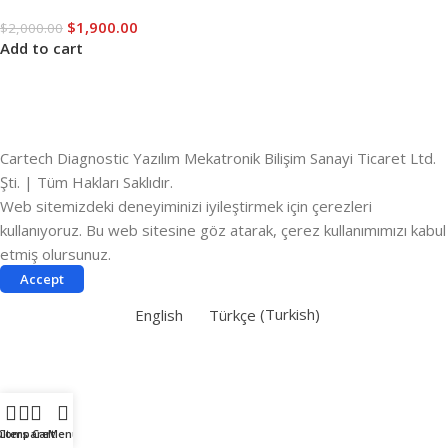
$
1,900.00
$
2,000.00
Add to cart
Cartech Diagnostic Yazılım Mekatronik Bilişim Sanayi Ticaret Ltd.
Şti. | Tüm Hakları Saklıdır.
Web sitemizdeki deneyiminizi iyileştirmek için çerezleri
kullanıyoruz. Bu web sitesine göz atarak, çerez kullanımımızı kabul
etmiş olursunuz.
Accept
English
Türkçe
(
Turkish
)
ilters
Compare
Cart
Menu