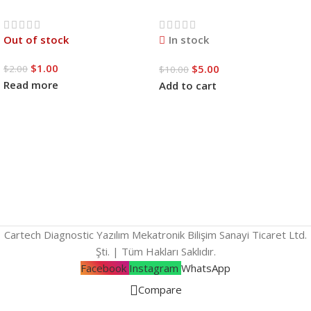
052 UNI-T
WL-040
UT116A
WELLHISE HTC-1
Out of stock
In stock
$
1.00
$
5.00
$
2.00
$
10.00
Read more
Add to cart
Cartech Diagnostic Yazılım Mekatronik Bilişim Sanayi Ticaret Ltd.
Şti. | Tüm Hakları Saklıdır.
Facebook
Instagram
WhatsApp
Compare