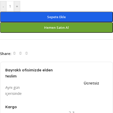
-
+
Sepete Ekle
Hemen Satın Al
Share:
Bayraklı ofisimizde elden
teslim
Ücretsiz
Aynı gün
içeri
sinde
Kargo
2-3