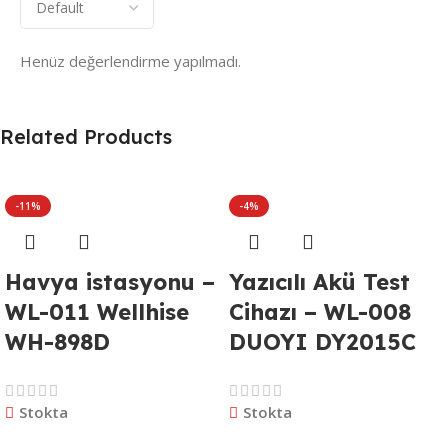
Henüz değerlendirme yapılmadı.
Related Products
-11%
-4%
Havya istasyonu –
Yazıcılı Akü Test
WL-011 Wellhise
Cihazı – WL-008
WH-898D
DUOYI DY2015C
Stokta
Stokta