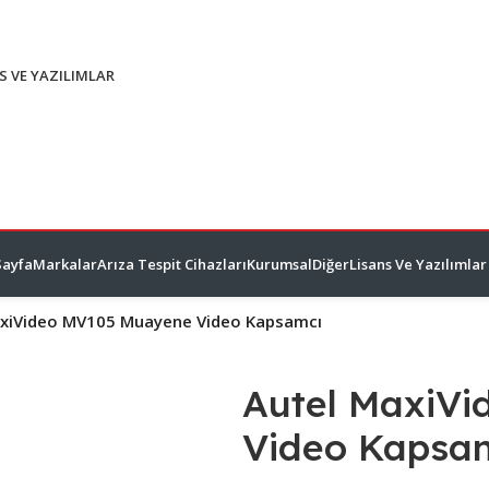
S VE YAZILIMLAR
Sayfa
Markalar
Arıza Tespit Cihazları
Kurumsal
Diğer
Lisans Ve Yazılımlar
axiVideo MV105 Muayene Video Kapsamcı
Autel MaxiV
Video Kapsa