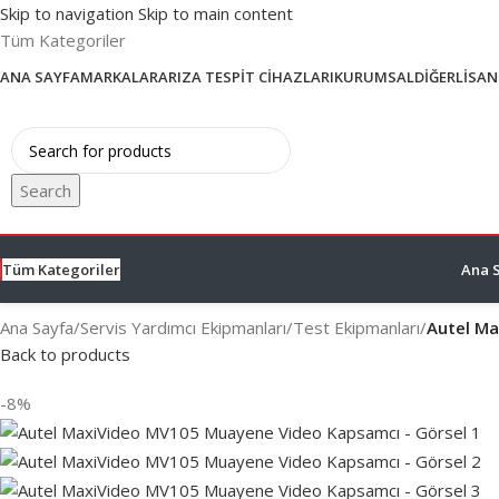
Skip to navigation
Skip to main content
Tüm Kategoriler
ANA SAYFA
MARKALAR
ARIZA TESPIT CIHAZLARI
KURUMSAL
DIĞER
LISAN
Search
Tüm Kategoriler
Ana 
Ana Sayfa
/
Servis Yardımcı Ekipmanları
/
Test Ekipmanları
/
Autel M
Back to products
-8%