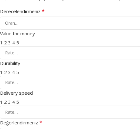
*
Derecelendirmeniz
Value for money
1
2
3
4
5
Durability
1
2
3
4
5
Delivery speed
1
2
3
4
5
*
Değerlendirmeniz