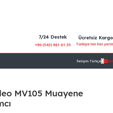
7/24 Destek
Ücretsiz Kargo
Türkiye'nin her yeri
+90 (
543) 961 01 35
$
0.
İletişim
Türkçe
ideo MV105 Muayene
mcı