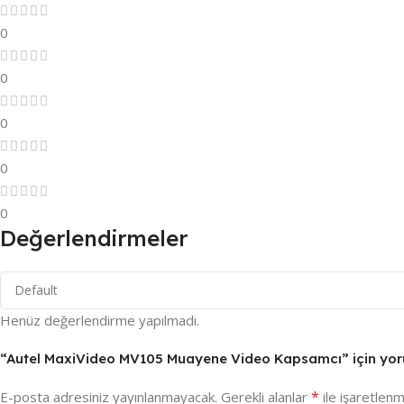
0
0
0
0
0
Değerlendirmeler
Henüz değerlendirme yapılmadı.
“Autel MaxiVideo MV105 Muayene Video Kapsamcı” için yorum
*
E-posta adresiniz yayınlanmayacak.
Gerekli alanlar
ile işaretlenm