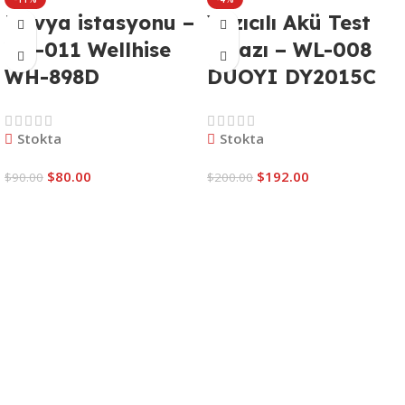
Havya istasyonu –
Yazıcılı Akü Test
WL-011 Wellhise
Cihazı – WL-008
WH-898D
DUOYI DY2015C
Stokta
Stokta
$
80.00
$
192.00
$
90.00
$
200.00
Sepete Ekle
Sepete Ekle