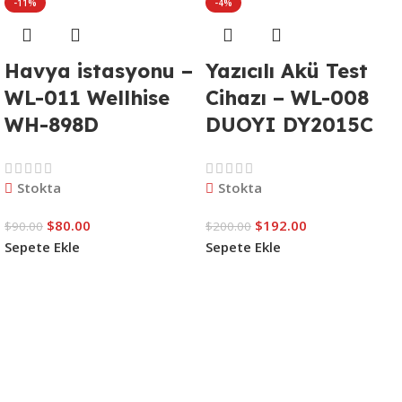
-11%
-4%
Havya istasyonu –
Yazıcılı Akü Test
WL-011 Wellhise
Cihazı – WL-008
WH-898D
DUOYI DY2015C
Stokta
Stokta
$
80.00
$
192.00
$
90.00
$
200.00
Sepete Ekle
Sepete Ekle