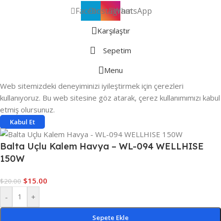
Facebook
Instagram
WhatsApp
Karşılaştır
Sepetim
Menu
Web sitemizdeki deneyiminizi iyileştirmek için çerezleri
kullanıyoruz. Bu web sitesine göz atarak, çerez kullanımımızı kabul
etmiş olursunuz.
Kabul Et
Balta Uçlu Kalem Havya – WL-094 WELLHISE
150W
$
15.00
$
20.00
-
+
Sepete Ekle