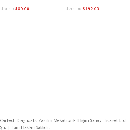
$
80.00
$
192.00
$
90.00
$
200.00
Sepete Ekle
Sepete Ekle
Cartech Diagnostic Yazılım Mekatronik Bilişim Sanayi Ticaret Ltd.
Şti. | Tüm Hakları Saklıdır.