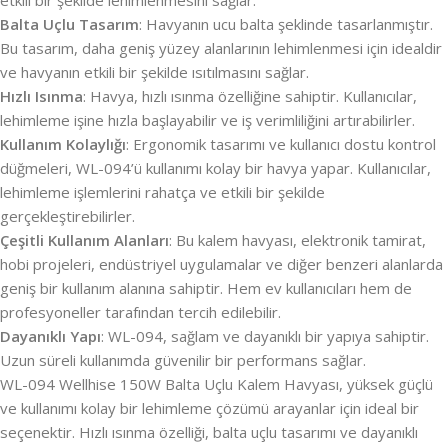
etkili bir şekilde lehimlenmesini sağlar.
Balta Uçlu Tasarım
: Havyanın ucu balta şeklinde tasarlanmıştır.
Bu tasarım, daha geniş yüzey alanlarının lehimlenmesi için idealdir
ve havyanın etkili bir şekilde ısıtılmasını sağlar.
Hızlı Isınma
: Havya, hızlı ısınma özelliğine sahiptir. Kullanıcılar,
lehimleme işine hızla başlayabilir ve iş verimliliğini artırabilirler.
Kullanım Kolaylığı
: Ergonomik tasarımı ve kullanıcı dostu kontrol
düğmeleri, WL-094’ü kullanımı kolay bir havya yapar. Kullanıcılar,
lehimleme işlemlerini rahatça ve etkili bir şekilde
gerçekleştirebilirler.
Çeşitli Kullanım Alanları
: Bu kalem havyası, elektronik tamirat,
hobi projeleri, endüstriyel uygulamalar ve diğer benzeri alanlarda
geniş bir kullanım alanına sahiptir. Hem ev kullanıcıları hem de
profesyoneller tarafından tercih edilebilir.
Dayanıklı Yapı
: WL-094, sağlam ve dayanıklı bir yapıya sahiptir.
Uzun süreli kullanımda güvenilir bir performans sağlar.
WL-094 Wellhise 150W Balta Uçlu Kalem Havyası, yüksek güçlü
ve kullanımı kolay bir lehimleme çözümü arayanlar için ideal bir
seçenektir. Hızlı ısınma özelliği, balta uçlu tasarımı ve dayanıklı