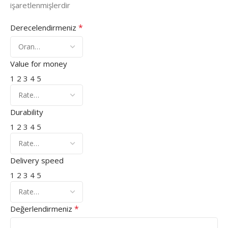
işaretlenmişlerdir
*
Derecelendirmeniz
Value for money
1
2
3
4
5
Durability
1
2
3
4
5
Delivery speed
1
2
3
4
5
*
Değerlendirmeniz