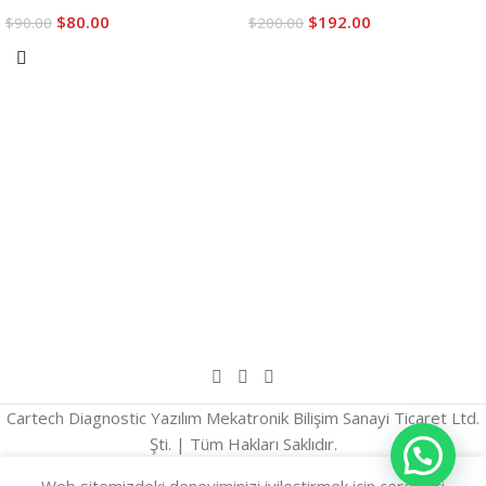
$
80.00
$
192.00
$
90.00
$
200.00
Sepete Ekle
Sepete Ekle
Cartech Diagnostic Yazılım Mekatronik Bilişim Sanayi Ticaret Ltd.
Şti. | Tüm Hakları Saklıdır.
English
(
İngilizce
)
Türkçe