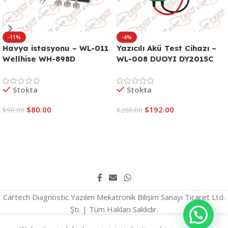
-11%
-4%
Havya istasyonu – WL-011
Yazıcılı Akü Test Cihazı –
Wellhise WH-898D
WL-008 DUOYI DY2015C
Stokta
Stokta
$
80.00
$
192.00
$
90.00
$
200.00
Sepete Ekle
Sepete Ekle
Cartech Diagnostic Yazılım Mekatronik Bilişim Sanayi Ticaret Ltd.
Şti. | Tüm Hakları Saklıdır.
English
(
İngilizce
)
Türkçe