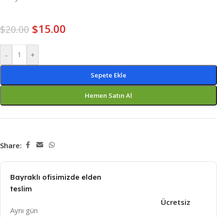
$
15.00
$
20.00
-
+
Sepete Ekle
Hemen Satın Al
Share:
Bayraklı ofisimizde elden
teslim
Ücretsiz
Aynı gün