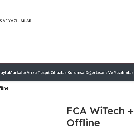
S VE YAZILIMLAR
Sayfa
Markalar
Arıza Tespit Cihazları
Kurumsal
Diğer
Lisans Ve Yazılımlar
line
FCA WiTech +
Offline