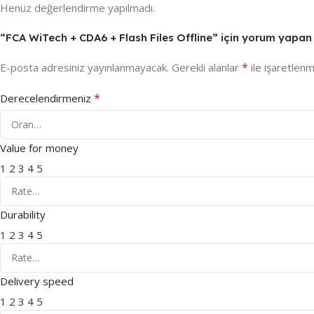
Henüz değerlendirme yapılmadı.
“FCA WiTech + CDA6 + Flash Files Offline” için yorum yapan il
*
E-posta adresiniz yayınlanmayacak.
Gerekli alanlar
ile işaretlenm
*
Derecelendirmeniz
Value for money
1
2
3
4
5
Durability
1
2
3
4
5
Delivery speed
1
2
3
4
5