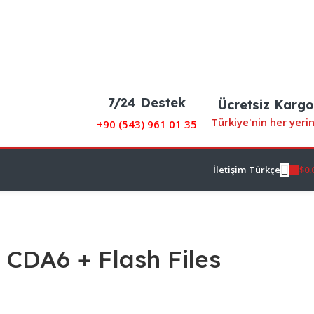
7/24 Destek
Ücretsiz Kargo
Türkiye'nin her yeri
+90 (
543) 961 01 35
$
0.
İletişim
Türkçe
 CDA6 + Flash Files