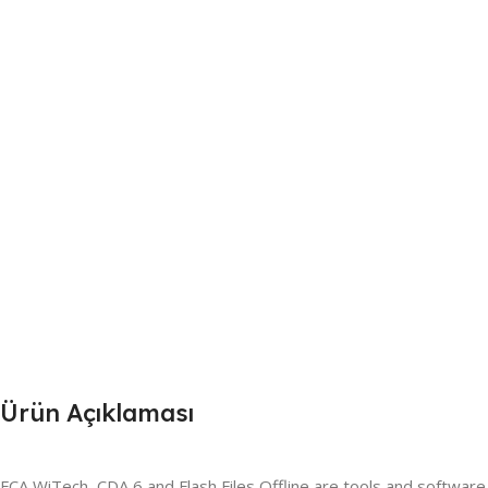
Ürün Açıklaması
FCA WiTech, CDA 6 and Flash Files Offline are tools and software