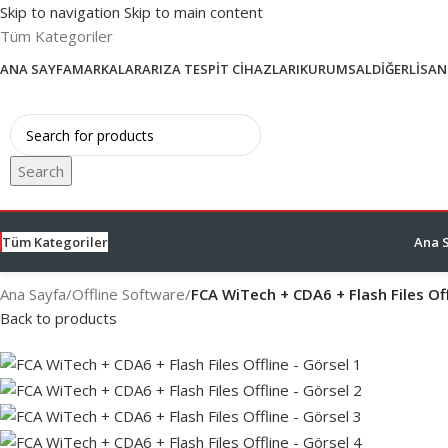
Skip to navigation
Skip to main content
Tüm Kategoriler
ANA SAYFA
MARKALAR
ARIZA TESPIT CIHAZLARI
KURUMSAL
DIĞER
LISAN
Search
Tüm Kategoriler
Ana 
Ana Sayfa
/
Offline Software
/
FCA WiTech + CDA6 + Flash Files Off
Back to products