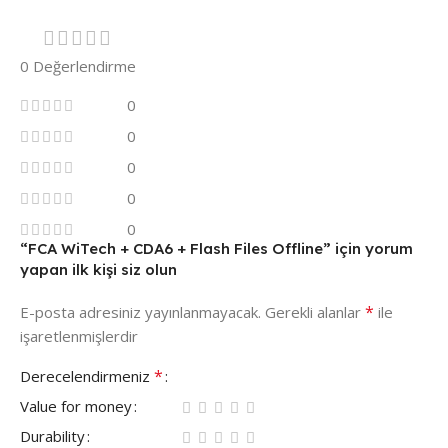
0 Değerlendirme
0
0
0
0
0
“FCA WiTech + CDA6 + Flash Files Offline” için yorum
yapan ilk kişi siz olun
*
E-posta adresiniz yayınlanmayacak.
Gerekli alanlar
ile
işaretlenmişlerdir
*
Derecelendirmeniz
Value for money
Durability