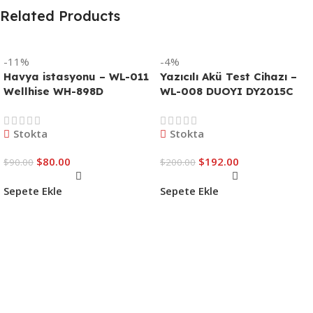
Related Products
-11%
-4%
Havya istasyonu – WL-011
Yazıcılı Akü Test Cihazı –
Wellhise WH-898D
WL-008 DUOYI DY2015C
Stokta
Stokta
$
80.00
$
192.00
$
90.00
$
200.00
Sepete Ekle
Sepete Ekle