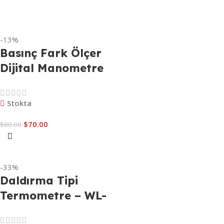
Sepete Ekle
-13%
Basınç Fark Ölçer
Dijital Manometre
– WL-021
WELLHISE HT1890
Stokta
$
70.00
$
80.00
Sepete Ekle
-33%
Daldırma Tipi
Termometre – WL-
042 WELLHISE