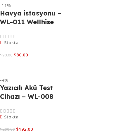
-11%
Havya istasyonu –
WL-011 Wellhise
WH-898D
Stokta
$
80.00
$
90.00
Sepete Ekle
-4%
Yazıcılı Akü Test
Cihazı – WL-008
DUOYI DY2015C
Stokta
$
192.00
$
200.00