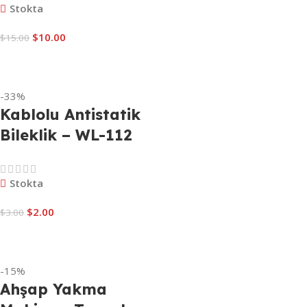
9283
Stokta
$
10.00
$
15.00
Sepete Ekle
-33%
Kablolu Antistatik
Bileklik – WL-112
WELLHISE ZD152+
Stokta
$
2.00
$
3.00
Sepete Ekle
-15%
Ahşap Yakma