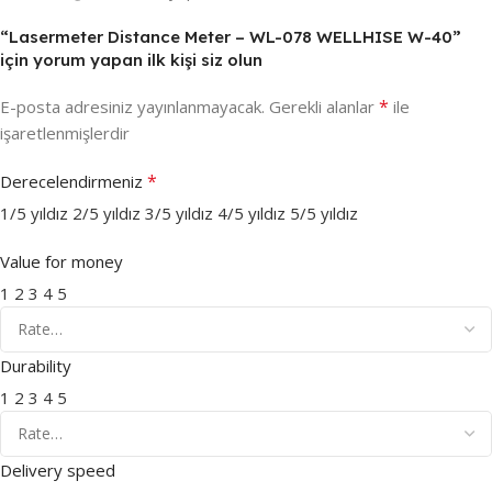
“Lasermeter Distance Meter – WL-078 WELLHISE W-40”
için yorum yapan ilk kişi siz olun
*
E-posta adresiniz yayınlanmayacak.
Gerekli alanlar
ile
işaretlenmişlerdir
*
Derecelendirmeniz
1/5 yıldız
2/5 yıldız
3/5 yıldız
4/5 yıldız
5/5 yıldız
Value for money
1
2
3
4
5
Durability
1
2
3
4
5
Delivery speed