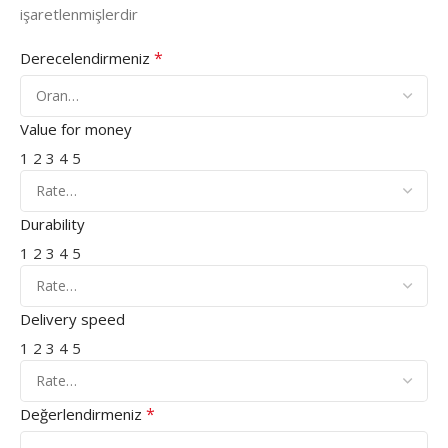
işaretlenmişlerdir
*
Derecelendirmeniz
Value for money
1
2
3
4
5
Durability
1
2
3
4
5
Delivery speed
1
2
3
4
5
*
Değerlendirmeniz