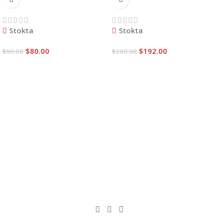
WH-898D
DUOYI DY2015C
Stokta
Stokta
$
80.00
$
192.00
$
90.00
$
200.00
Sepete Ekle
Sepete Ekle