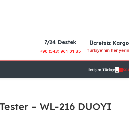
7/24 Destek
Ücretsiz Kargo
Türkiye'nin her yeri
+90 (
543) 961 01 35
$
0.
İletişim
Türkçe
 Tester – WL-216 DUOYI