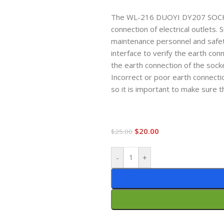
The WL-216 DUOYI DY207 SOCKET
connection of electrical outlets. 
maintenance personnel and safet
interface to verify the earth con
the earth connection of the socke
Incorrect or poor earth connectio
so it is important to make sure t
$
20.00
$
25.00
-
+