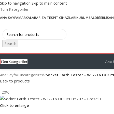
Skip to navigation
Skip to main content
Tüm Kategoriler
ANA SAYFA
MARKALAR
ARIZA TESPIT CIHAZLARI
KURUMSAL
DIĞER
LISAN
Search
Tüm Kategoriler
Ana 
Ana Sayfa
/
Uncategorized
/
Socket Earth Tester – WL-216 DUOY
Back to products
-20%
Click to enlarge