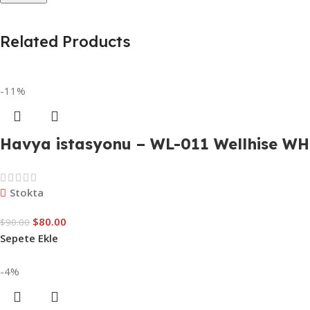
Related Products
-11%
Havya istasyonu – WL-011 Wellhise W
Stokta
$
80.00
$
90.00
Sepete Ekle
-4%