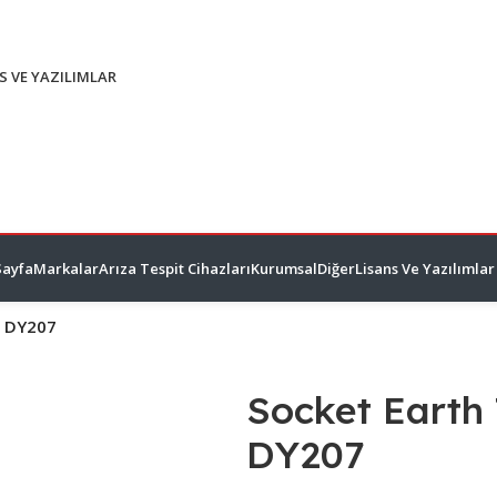
S VE YAZILIMLAR
Sayfa
Markalar
Arıza Tespit Cihazları
Kurumsal
Diğer
Lisans Ve Yazılımlar
I DY207
Socket Earth
DY207