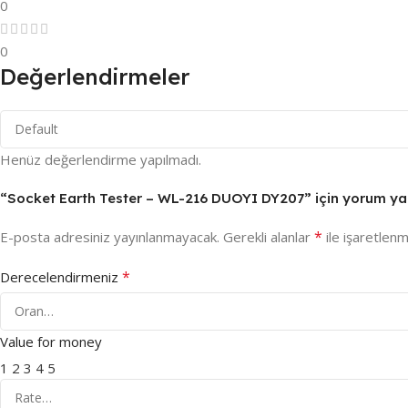
0
0
Değerlendirmeler
Henüz değerlendirme yapılmadı.
“Socket Earth Tester – WL-216 DUOYI DY207” için yorum yapa
*
E-posta adresiniz yayınlanmayacak.
Gerekli alanlar
ile işaretlenm
*
Derecelendirmeniz
Value for money
1
2
3
4
5