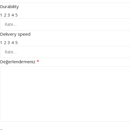
Durability
1
2
3
4
5
Delivery speed
1
2
3
4
5
*
Değerlendirmeniz