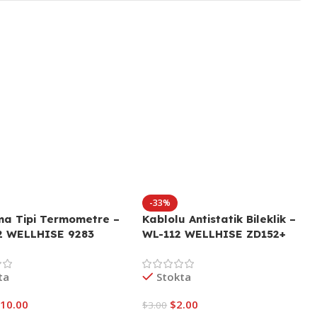
-33%
ma Tipi Termometre –
Kablolu Antistatik Bileklik –
2 WELLHISE 9283
WL-112 WELLHISE ZD152+
ta
Stokta
$
10.00
$
2.00
$
3.00