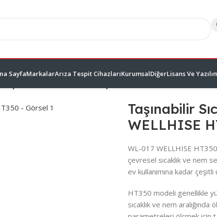
na Sayfa
Markalar
Arıza Tespit Cihazları
Kurumsal
Diğer
Lisans Ve Yazılı
/
Taşınabilir Sıcaklık ve Nem Ölçer WL-017 WELLHISE HT350
Taşınabilir S
WELLHISE H
WL-017 WELLHISE HT350, Taşı
çevresel sıcaklık ve nem sev
ev kullanımına kadar çeşitli 
HT350 modeli genellikle yük
sıcaklık ve nem aralığında öl
parametreleri ölçmek için t