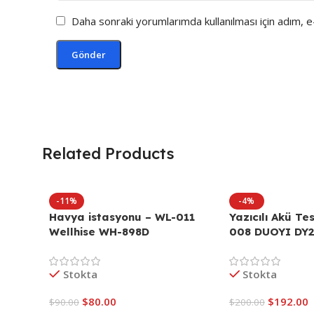
Daha sonraki yorumlarımda kullanılması için adım, 
Related Products
-11%
-4%
Havya istasyonu – WL-011
Yazıcılı Akü Te
Wellhise WH-898D
008 DUOYI DY
Stokta
Stokta
$
80.00
$
192.00
$
90.00
$
200.00