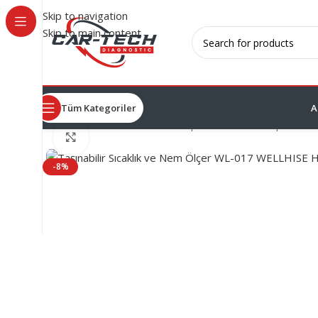
Skip to navigation
Skip to main content
Tüm Kategoriler
A
Ana Sayfa
/
Servis Yardımcı Ekipmanları
/
Test Ekipmanları
Click to enlarge
-8%