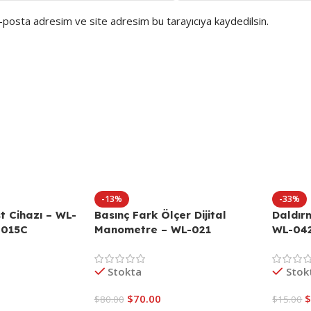
e-posta adresim ve site adresim bu tarayıcıya kaydedilsin.
-13%
-33%
st Cihazı – WL-
Basınç Fark Ölçer Dijital
Daldır
2015C
Manometre – WL-021
WL-04
WELLHISE HT1890
Stokta
Stok
$
70.00
$
80.00
$
15.00