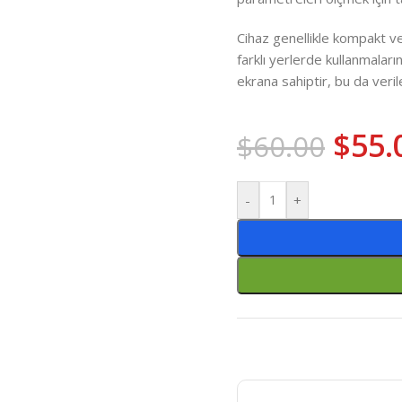
Cihaz genellikle kompakt ve t
farklı yerlerde kullanmaların
ekrana sahiptir, bu da veril
$
55.
$
60.00
-
+