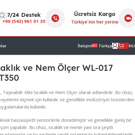
Ücretsiz Kargo
7/24 Destek
+90 (
543) 961 01 35
Türkiye'nin her yerine
mlar
$
0.
İletişim
Türkçe
ıcaklık ve Nem Ölçer WL-017
T350
nabilir Mini Sıcaklık ve Nem Ölçer olarak adlandırılır. Bu cihaz,
iyelerini ölçmek için kullanılır ve genellikle endüstriyel tesislerden
uygulamalarda kullanılır.
sek hassasiyetli sensörlerle donatılmıştır ve genellikle geniş bir
çüm yapabilir. Bu cihaz, sıcaklık ve nemin yanı sıra çeşitli
asarlanmıştır ve bu nedenle çeşitli ortamlarda kullanılabilmektedir.