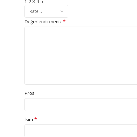
1
2
3
4
5
*
Değerlendirmeniz
Pros
*
İsim