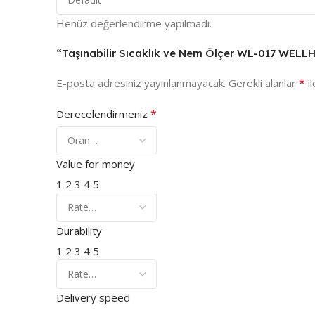
Henüz değerlendirme yapılmadı.
“Taşınabilir Sıcaklık ve Nem Ölçer WL-017 WELLHI
*
E-posta adresiniz yayınlanmayacak.
Gerekli alanlar
il
*
Derecelendirmeniz
Value for money
1
2
3
4
5
Durability
1
2
3
4
5
Delivery speed