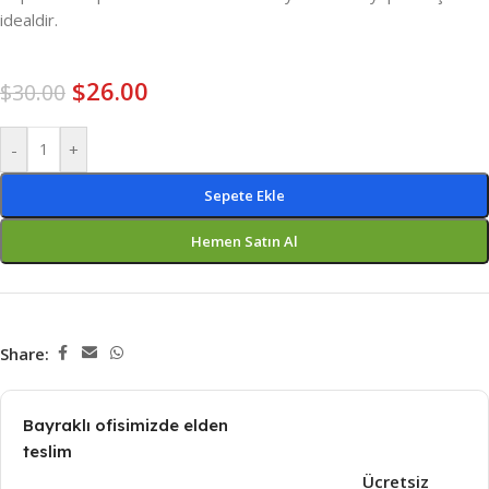
idealdir.
$
26.00
$
30.00
-
+
Sepete Ekle
Hemen Satın Al
Share:
Bayraklı ofisimizde elden
teslim
Ücretsiz