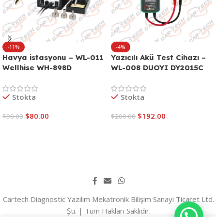
-11%
-4%
Havya istasyonu – WL-011
Yazıcılı Akü Test Cihazı –
Wellhise WH-898D
WL-008 DUOYI DY2015C
Stokta
Stokta
$
80.00
$
192.00
$
90.00
$
200.00
Sepete Ekle
Sepete Ekle
Cartech Diagnostic Yazılım Mekatronik Bilişim Sanayi Ticaret Ltd.
Şti. | Tüm Hakları Saklıdır.