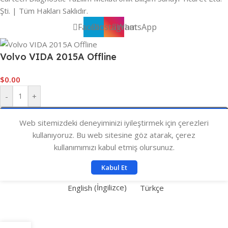
Şti. | Tüm Hakları Saklıdır.
Facebook
Instagram
WhatsApp
Volvo VIDA 2015A Offline
$
0.00
-
+
Sepete Ekle
Web sitemizdeki deneyiminizi iyileştirmek için çerezleri
kullanıyoruz. Bu web sitesine göz atarak, çerez
Hemen Satın Al
kullanımımızı kabul etmiş olursunuz.
Kabul Et
English
(
İngilizce
)
Türkçe