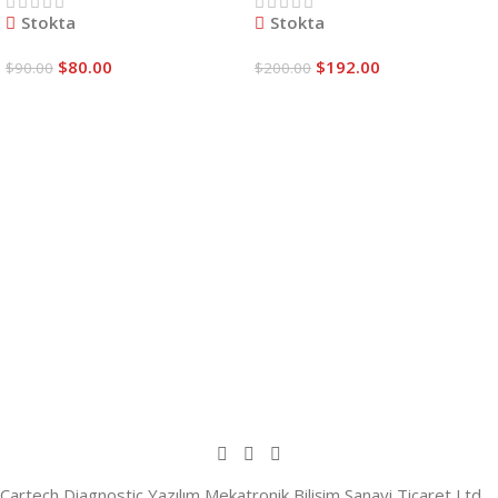
Stokta
Stokta
$
80.00
$
192.00
$
90.00
$
200.00
Sepete Ekle
Sepete Ekle
Cartech Diagnostic Yazılım Mekatronik Bilişim Sanayi Ticaret Ltd.