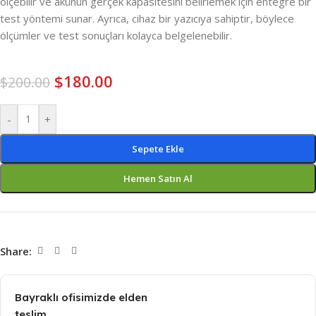
ölçebilir ve akünün gerçek kapasitesini belirlemek için entegre bir
test yöntemi sunar. Ayrıca, cihaz bir yazıcıya sahiptir, böylece
ölçümler ve test sonuçları kolayca belgelenebilir.
$
180.00
$
200.00
-
+
Sepete Ekle
Hemen Satın Al
Share:
Bayraklı ofisimizde elden
teslim