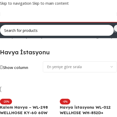
Skip to navigation
Skip to main content
Ana Sayfa
/
Havya İstasyonu
2 sonucun tümü gösteriliyor
Havya İstasyonu
Show column
-20%
-6%
Kalem Havya – WL-298
Havya İstasyonu WL-012
WELLHOSE KY-60 60W
WELLHISE WH-852D+