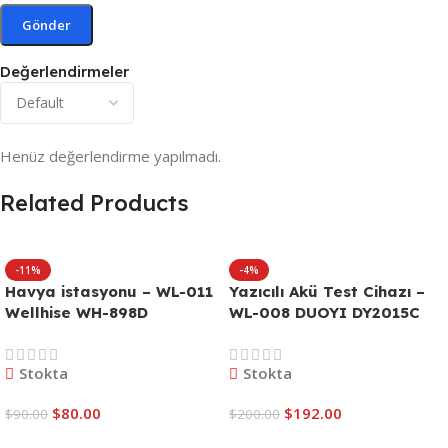
Değerlendirmeler
Henüz değerlendirme yapılmadı.
Related Products
-11%
-4%
Havya istasyonu – WL-011
Yazıcılı Akü Test Cihazı –
Wellhise WH-898D
WL-008 DUOYI DY2015C
Stokta
Stokta
$
80.00
$
192.00
$
90.00
$
200.00
Sepete Ekle
Sepete Ekle