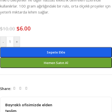
mikro bileşenler ve diğer hassas elektrik devreleri üzerinde
kullanılırlar. 100 gram ağırlığındaki bir rulo, orta ölçekli projeler için
yeterli miktarda lehim sağlar.
$
6.00
$
10.00
-
+
Sepete Ekle
Hemen Satın Al
Share:
Bayraklı ofisimizde elden
teslim