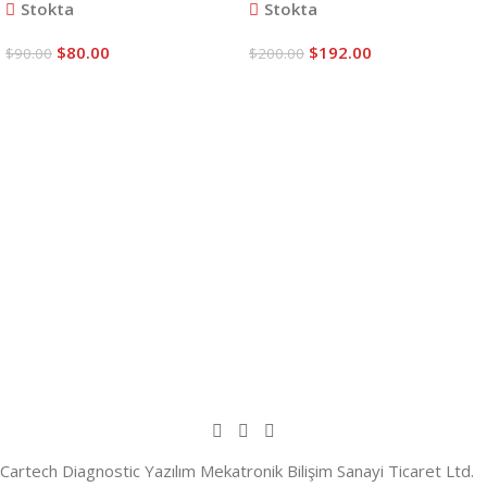
Stokta
Stokta
$
80.00
$
192.00
$
90.00
$
200.00
Sepete Ekle
Sepete Ekle
Cartech Diagnostic Yazılım Mekatronik Bilişim Sanayi Ticaret Ltd.