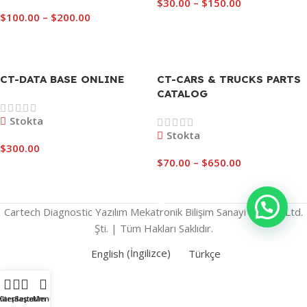
$
30.00
–
$
150.00
$
100.00
–
$
200.00
Seçenekler
Seçenekler
CT-DATA BASE ONLINE
CT-CARS & TRUCKS PARTS
CATALOG
Stokta
Stokta
$
300.00
$
70.00
–
$
650.00
Seçenekler
Seçenekler
Cartech Diagnostic Yazılım Mekatronik Bilişim Sanayi Ticaret Ltd.
Şti. | Tüm Hakları Saklıdır.
English
(
İngilizce
)
Türkçe
ilters
Karşılaştır
Sepetim
Menu