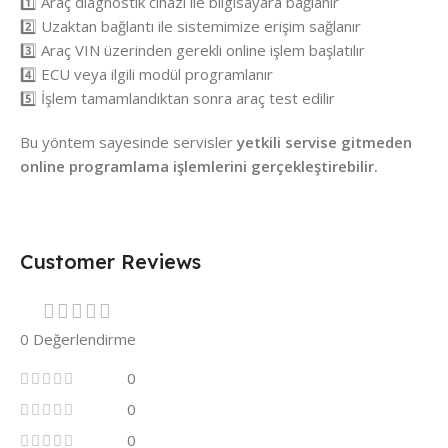
1️⃣ Araç diagnostik cihazı ile bilgisayara bağlanır
2️⃣ Uzaktan bağlantı ile sistemimize erişim sağlanır
3️⃣ Araç VIN üzerinden gerekli online işlem başlatılır
4️⃣ ECU veya ilgili modül programlanır
5️⃣ İşlem tamamlandıktan sonra araç test edilir
Bu yöntem sayesinde servisler
yetkili servise gitmeden
online programlama işlemlerini gerçekleştirebilir.
Customer Reviews
0 Değerlendirme
0
0
0