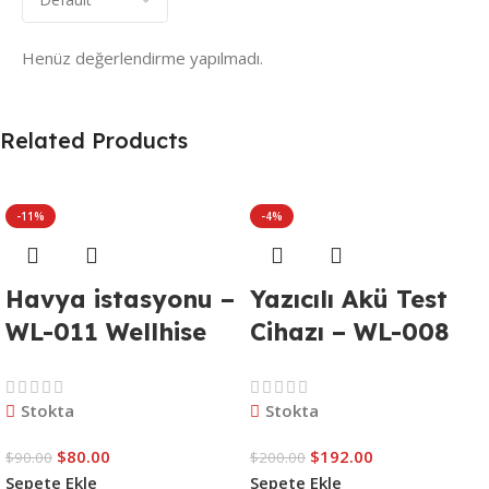
Henüz değerlendirme yapılmadı.
Related Products
-11%
-4%
Havya istasyonu –
Yazıcılı Akü Test
WL-011 Wellhise
Cihazı – WL-008
WH-898D
DUOYI DY2015C
Stokta
Stokta
$
80.00
$
192.00
$
90.00
$
200.00
Sepete Ekle
Sepete Ekle