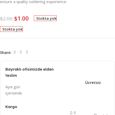
ensure a quality soldering experience.
$
1.00
$
2.00
Stokta yok
Stokta yok
Share:
Bayraklı ofisimizde elden
teslim
Ücretsiz
Aynı gün
içeri
sinde
Kargo
2-3